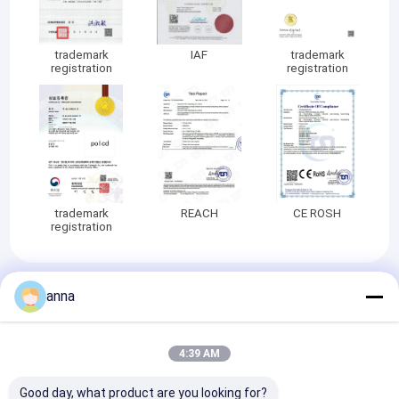
trademark
IAF
trademark
registration
registration
trademark
REACH
CE ROSH
registration
anna
होम
हमारे बारे में
हमसे संपर्क करें
Desktop Site
साइटमैप
गोपनीयता नीति
गुणवत्ता
टीएफटी एलसीडी डिस्प्ले
चीन का कारखाना.Copyright © 2026 Shenzhen
4:39 AM
P&O Technology Co., Ltd. All Rights Reserved.
Good day, what product are you looking for?