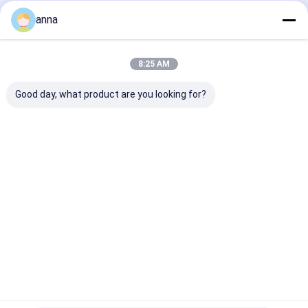
anna
Recommended Products
8:25 AM
Good day, what product are you looking for?
Polcd 2.0 इंच TFT पैनल
Polcd छोटा डिस्प्ले TFT
Polcd 240X320
मिनी स्क्रीन पूर्ण रंग
IPS 2.8 इंच SPI इंटरफ़ेस
एलसीडी कैपेसिटिव ट
ST7789 MCU IPS पूर्ण
240*320 RGB कलर
ST7789V 2.8 T
कोण दृश्य 240x320 TFT
स्क्रीन ST7789P3-G6
एलसीडी शील्ड रास्पबे
एलसीडी मॉड्यूल
TFT LCD
जांच भेजें
जांच भेजें
जांच भेजें
होम
हमारे बारे में
हमसे संपर्क करें
Desktop Site
साइटमैप
गोपनीयता नीति
गुणवत्ता
टीएफटी एलसीडी डिस्प्ले
चीन का कारखाना.Copyright © 2026 Shenzhen
P&O Technology Co., Ltd. All Rights Reserved.