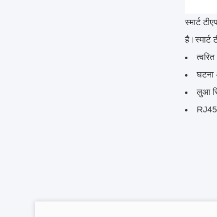
स्मार्ट टी
है।स्मार्
त्वरि
घटना 
लुआ स्
RJ45 