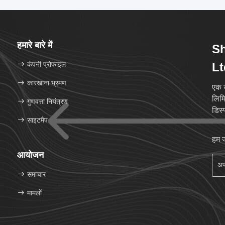
हमारे बारे में
S
कंपनी प्रोफाइल
Lt
कारखाना भ्रमण
एक उ
लिमि
गुणवत्ता नियंत्रण
डिस्प
साइटमैप
हम ज
आयोजन
समाचार
मामलों