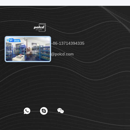
टेलीफोन：00-86-13714394335
ईमेल：anna@polcd.com