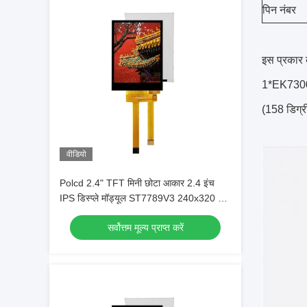
पिन नंबर
इस प्रकार 
1*EK73002A
(158 डिग्र
वीडियो
Polcd 2.4" TFT मिनी छोटा आकार 2.4 इंच
IPS डिस्प्ले मॉड्यूल ST7789V3 240x320 टच
पैनल के साथ एलसीडी स्क्रीन
सर्वोत्तम मूल्य प्राप्त करें