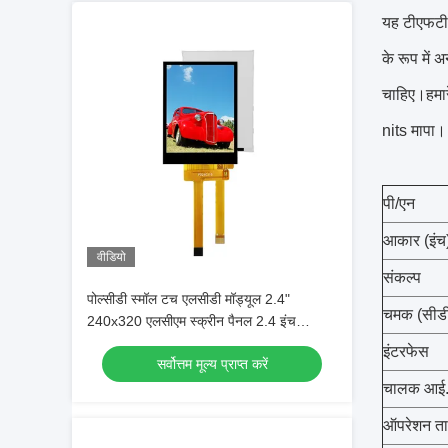
यह टीएफटी 
के रूप में
चाहिए।हमार
nits मापा।
पी/एन
आकार (इंच
वीडियो
संकल्प
पोल्सीडी स्मॉल टच एलसीडी मॉड्यूल 2.4"
चमक (सीडी
240x320 एलसीएम स्क्रीन पैनल 2.4 इंच
टीएफटी लिक्विड क्रिस्टल डिस्प्ले
इंटरफेस
सर्वोत्तम मूल्य प्राप्त करें
चालक आई.
ऑपरेशन ताप