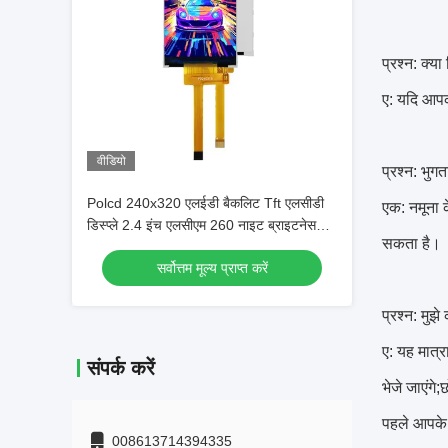
प्रश्न: क्य
ए: यदि आप
वीडियो
प्रश्न: भुगता
Polcd 240x320 एलईडी बैकलिट Tft एलसीडी
एक: नमूना क
डिस्प्ले 2.4 इंच एलसीएम 260 नाइट ब्राइटनेस
सकता है।
एलसीएम पैनल
सर्वोत्तम मूल्य प्राप्त करें
प्रश्न: मु
ए: यह मात्र
संपर्क करें
भेजे जाएंगे
पहले आपके 
008613714394335