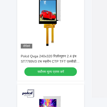
वीडियो
Polcd Qvga 240x320 रिज़ॉल्यूशन 2.4 इंच
ST7789V3 टच स्क्रीन CTP TFT एलसीडी
डिस्प्ले मॉड्यूल
सर्वोत्तम मूल्य प्राप्त करें