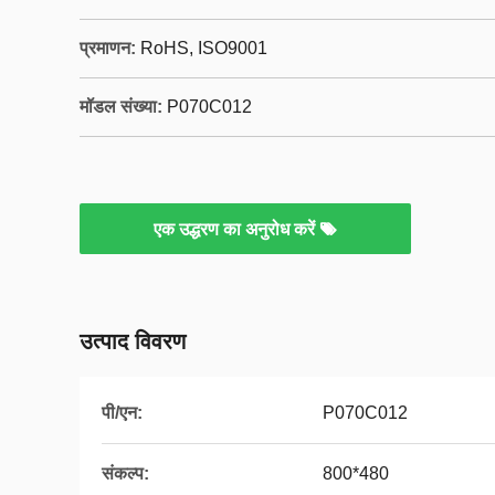
प्रमाणन:
RoHS, ISO9001
मॉडल संख्या:
P070C012
एक उद्धरण का अनुरोध करें
उत्पाद विवरण
पी/एन:
P070C012
संकल्प:
800*480