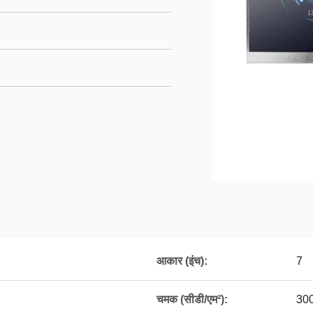
आकार (इंच):
7
चमक (सीडी/एम²):
30