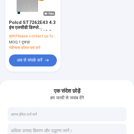
हमारे बारे में
गुणवत्ता नियंत्रण
Polcd ST7262E43 4.3
इंच एलसीडी डिस्प्ले
संपर्क करें
800X480 TFT कैपेसिटिव
मूल्य:
Please contact us for latest price
टच स्क्रीन
MOQ:
1 टुकड़ा
समाचार
नवीनतम कीमत पता करें
मामलों
अब से संपर्क करें
टीएफटी एलसीडी डिस्प्ले
एक संदेश छोड़ें
हम जल्दी से जवाब देंगे
टीएफटी एलसीडी मॉड्यूल
आईपीएस टीएफटी एलसीडी डिस्प्ले
टीएफटी टच स्क्रीन