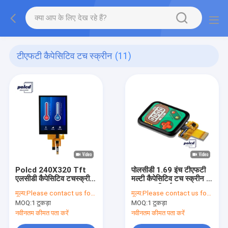
टीएफटी कैपेसिटिव टच स्क्रीन
(11)
Polcd 240X320 Tft
पोलसीडी 1.69 इंच टीएफटी
एलसीडी कैपेसिटिव टचस्क्रीन
मल्टी कैपेसिटिव टच स्क्रीन 4
ST7789V 2.8 Tft
लाइन एसपीआई 240x280
मूल्य:
Please contact us for latest price
मूल्य:
Please contact us for latest price
एलसीडी शील्ड रास्पबेरी पाई
आईपीएस एलसीडी
MOQ:
1 टुकड़ा
MOQ:
1 टुकड़ा
नवीनतम कीमत पता करें
नवीनतम कीमत पता करें