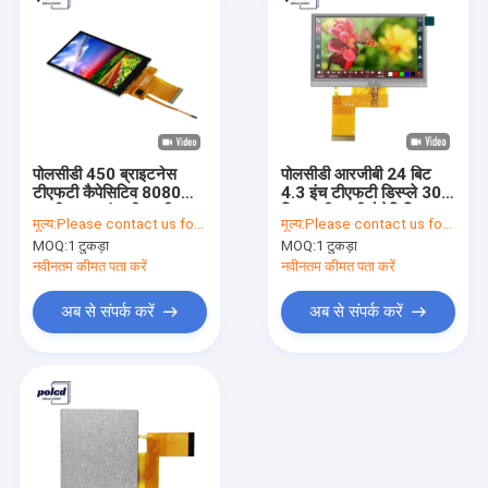
पोलसीडी 450 ब्राइटनेस
पोलसीडी आरजीबी 24 बिट
टीएफटी कैपेसिटिव 8080
4.3 इंच टीएफटी डिस्प्ले 300
एमसीयू 3.5 इंच टीएफटी
निट्स टीएफटी कैपेसिटिव
मूल्य:
Please contact us for latest price
मूल्य:
Please contact us for latest price
एलसीडी टच स्क्रीन
टचस्क्रीन
MOQ:
1 टुकड़ा
MOQ:
1 टुकड़ा
नवीनतम कीमत पता करें
नवीनतम कीमत पता करें
अब से संपर्क करें
अब से संपर्क करें
घर
उत्पादों
वीआर दिखाएँ