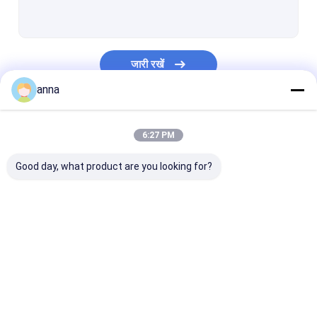
एलसीडी टच पैनल
मेडिकल एलसीडी डिस्प्ले
जारी रखें
कस्टम टीएफटी प्रदर्शित करता है
anna
औद्योगिक टच स्क्रीन
हमारी श्रेणियाँ
टीएफटी कैपेसिटिव टच स्क्रीन
6:27 PM
टीएफटी प्रतिरोधी टच स्क्रीन
Good day, what product are you looking for?
एचडी टीएफटी डिस्प्ले
छोटा टीएफटी डिस्प्ले
टीएफटी एलसीडी डिस्प्ले
टीएफटी एलसीडी मॉड्यूल
आईपीएस टीएफटी ए
पोर्टेबल एलसीडी मॉनिटर
डिस्प्ले
औद्योगिक एलसीडी मॉनिटर