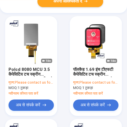
अपनी आवश्यकता दें
Polcd 8080 MCU 3.5
पॉलकैड 1.69 इंच टीएफटी
कैपेसिटिव टच स्क्रीन
कैपेसिटिव टच स्क्रीन
ILI9488 320x480 डिस्प्ले
240x280 सामान्य रूप से
मूल्य:
Please contact us for latest price
मूल्य:
Please contact us for latest price
ब्लैक आईपीएस एलसीडी
MOQ:
1 टुकड़ा
MOQ:
1 टुकड़ा
मॉड्यूल
नवीनतम कीमत पता करें
नवीनतम कीमत पता करें
अब से संपर्क करें
अब से संपर्क करें