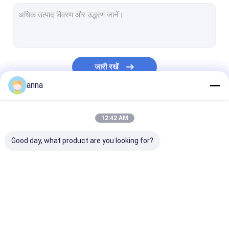
एलसीडी टच पैनल
मेडिकल एलसीडी डिस्प्ले
कस्टम टीएफटी प्रदर्शित करता है
जारी रखें
औद्योगिक टच स्क्रीन
anna
टीएफटी कैपेसिटिव टच स्क्रीन
हमारी श्रेणियाँ
12:42 AM
टीएफटी प्रतिरोधी टच स्क्रीन
Good day, what product are you looking for?
एचडी टीएफटी डिस्प्ले
छोटा टीएफटी डिस्प्ले
पोर्टेबल एलसीडी मॉनिटर
टीएफटी एलसीडी डिस्प्ले
टीएफटी एलसीडी मॉड्यूल
आईपीएस टीएफटी ए
औद्योगिक एलसीडी मॉनिटर
डिस्प्ले