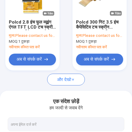
हमारे बारे में
गुणवत्ता नियंत्रण
Polcd 2.8 इंच फुल व्यूइंग
Polcd 300 निट 3.5 इंच
एंगल TFT LCD टच स्क्रीन
कैपेसिटिव टच स्क्रीन
संपर्क करें
सनलाइट रीडेबल IPS पैनल
ILI9488 टच स्क्रीन TFT
मूल्य:
Please contact us for latest price
मूल्य:
Please contact us for latest price
LCD
MOQ:
1 टुकड़ा
MOQ:
1 टुकड़ा
समाचार
नवीनतम कीमत पता करें
नवीनतम कीमत पता करें
मामलों
अब से संपर्क करें
अब से संपर्क करें
और देखो
टीएफटी एलसीडी डिस्प्ले
टीएफटी एलसीडी मॉड्यूल
एक संदेश छोड़ें
हम जल्दी से जवाब देंगे
आईपीएस टीएफटी एलसीडी डिस्प्ले
टीएफटी टच स्क्रीन