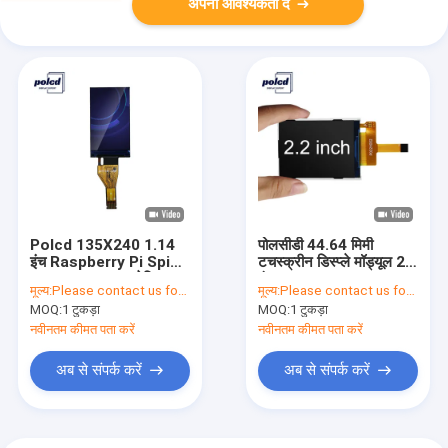
अपनी आवश्यकता दें
Polcd 135X240 1.14
पोलसीडी 44.64 मिमी
इंच Raspberry Pi Spi
टचस्क्रीन डिस्प्ले मॉड्यूल 2.2
LCD ST7789V मेडिकल
इंच Tft Spi 240x320
मूल्य:
Please contact us for latest price
मूल्य:
Please contact us for latest price
एलसीडी डिस्प्ले
रास्पबेरी पाई
MOQ:
1 टुकड़ा
MOQ:
1 टुकड़ा
नवीनतम कीमत पता करें
नवीनतम कीमत पता करें
अब से संपर्क करें
अब से संपर्क करें